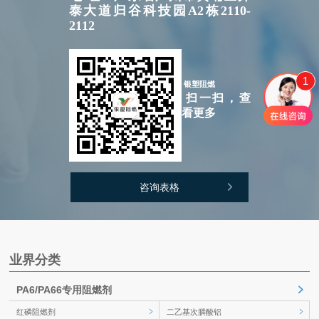
泰大道归谷科技园A2栋2110-
2112
1
银塑阻燃
扫一扫，查
看更多
咨询表格
业界分类
PA6/PA66专用阻燃剂
红磷阻燃剂
二乙基次膦酸铝