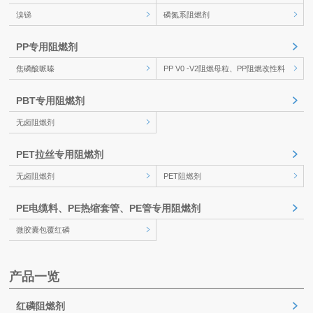
溴锑
磷氮系阻燃剂
PP专用阻燃剂
焦磷酸哌嗪
PP V0 -V2阻燃母粒、PP阻燃改性料
PBT专用阻燃剂
无卤阻燃剂
PET拉丝专用阻燃剂
无卤阻燃剂
PET阻燃剂
PE电缆料、PE热缩套管、PE管专用阻燃剂
微胶囊包覆红磷
产品一览
红磷阻燃剂