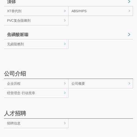
溴锑
XT替代剂
ABS/HIPS
PVC复合阻燃剂
焦磷酸哌嗪
无卤阻燃剂
公司介绍
企业历程
公司概要
经营理念·行动宪章
人才招聘
招聘信息