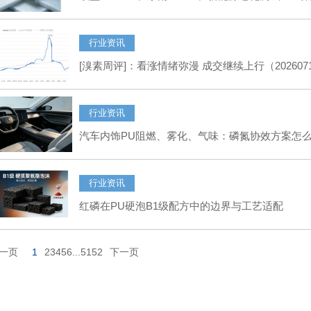
行业资讯
[溴素周评]：看涨情绪弥漫 成交继续上行（20260717
行业资讯
汽车内饰PU阻燃、雾化、气味：磷氮协效方案怎
行业资讯
红磷在PU硬泡B1级配方中的边界与工艺适配
一页
1
2
3
4
5
6
...
51
52
下一页