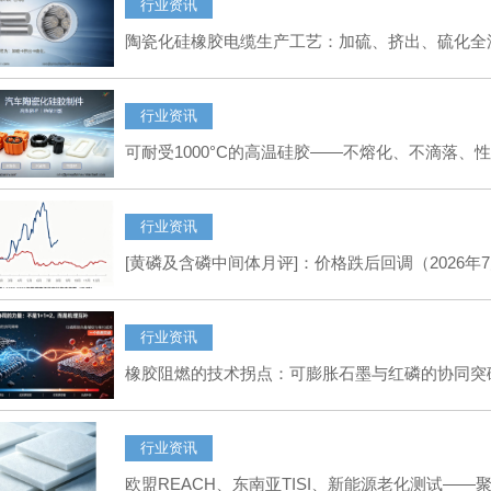
行业资讯
陶瓷化硅橡胶电缆生产工艺：加硫、挤出、硫化全
行业资讯
可耐受1000°C的高温硅胶——不熔化、不滴落、
行业资讯
[黄磷及含磷中间体月评]：价格跌后回调（2026年
行业资讯
橡胶阻燃的技术拐点：可膨胀石墨与红磷的协同突
行业资讯
欧盟REACH、东南亚TISI、新能源老化测试—