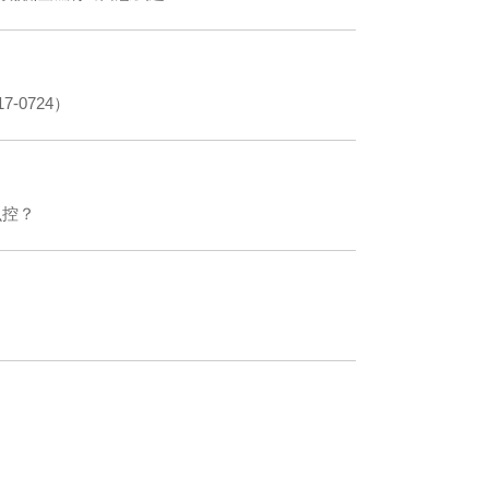
-0724）
么控？