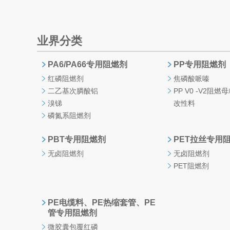
业界分类
PA6/PA66专用阻燃剂
PP专用阻燃剂
红磷阻燃剂
焦磷酸哌嗪
二乙基次膦酸铝
PP V0 -V2阻
溴锑
改性料
磷氮系阻燃剂
PBT专用阻燃剂
PET拉丝专用
无卤阻燃剂
无卤阻燃剂
PET阻燃剂
PE电缆料、PE热缩套管、PE
管专用阻燃剂
微胶囊包覆红磷