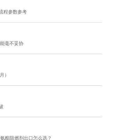
流程参数参考
性能毫不妥协
7月）
破
—聚氨酯阻燃剂出口怎么选？